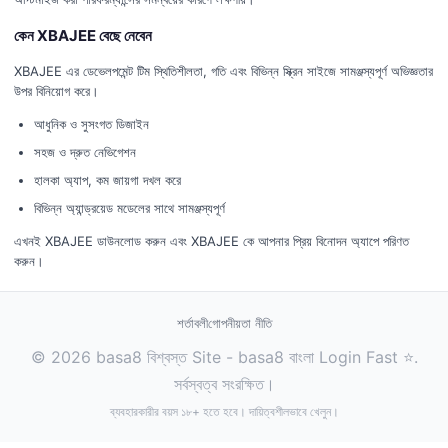
কেন XBAJEE বেছে নেবেন
XBAJEE এর ডেভেলপমেন্ট টিম স্থিতিশীলতা, গতি এবং বিভিন্ন স্ক্রিন সাইজে সামঞ্জস্যপূর্ণ অভিজ্ঞতার
উপর বিনিয়োগ করে।
আধুনিক ও সুসংগত ডিজাইন
সহজ ও দ্রুত নেভিগেশন
হালকা অ্যাপ, কম জায়গা দখল করে
বিভিন্ন অ্যান্ড্রয়েড মডেলের সাথে সামঞ্জস্যপূর্ণ
এখনই XBAJEE ডাউনলোড করুন এবং XBAJEE কে আপনার প্রিয় বিনোদন অ্যাপে পরিণত
করুন।
শর্তাবলী
গোপনীয়তা নীতি
© 2026 basa8 বিশ্বস্ত Site - basa8 বাংলা Login Fast ⭐.
সর্বস্বত্ব সংরক্ষিত।
ব্যবহারকারীর বয়স ১৮+ হতে হবে। দায়িত্বশীলভাবে খেলুন।