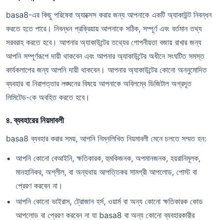
basa8-এর কিছু পরিষেবা অ্যাক্সেস করার জন্য আপনাকে একটি অ্যাকাউন্ট নিবন্ধন
করতে হতে পারে। নিবন্ধন প্রক্রিয়ায় আপনাকে সঠিক, সম্পূর্ণ এবং বর্তমান তথ্য
সরবরাহ করতে হবে। আপনার অ্যাকাউন্টের তথ্যের গোপনীয়তা বজায় রাখার জন্য
আপনি সম্পূর্ণরূপে দায়ী থাকবেন এবং আপনার অ্যাকাউন্টের অধীনে সংঘটিত সমস্ত
কার্যকলাপের জন্য আপনি দায়ী থাকবেন। আপনার অ্যাকাউন্টের কোনো অননুমোদিত
ব্যবহার বা নিরাপত্তার লঙ্ঘনের বিষয়ে আপনাকে অবিলম্বে ডিজিটাল অগ্রদূত
লিমিটেড-কে অবহিত করতে হবে।
৪. ব্যবহারের নিয়মাবলী
basa8 ব্যবহার করার সময়, আপনি নিম্নলিখিত নিয়মাবলী মেনে চলতে সম্মত হন:
আপনি কোনো বেআইনি, ক্ষতিকারক, হুমকিজনক, অপমানজনক, হয়রানিমূলক,
মানহানিকর, অশ্লীল, বা অন্যথায় আপত্তিকর সামগ্রী আপলোড, পোস্ট বা
প্রেরণ করবেন না।
আপনি কোনো ভাইরাস, ট্রোজান হর্স, ওয়ার্ম বা অন্য কোনো ক্ষতিকারক কোড
আপলোড বা প্রেরণ করবেন না যা basa8 বা অন্য কোনো ব্যবহারকারীর