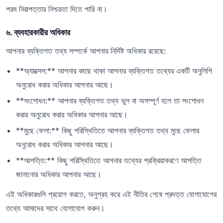
পরম নিরাপত্তার নিশ্চয়তা দিতে পারি না।
৬. ব্যবহারকারীর অধিকার
আপনার ব্যক্তিগত তথ্য সম্পর্কে আপনার নির্দিষ্ট অধিকার রয়েছে:
**অ্যাক্সেস:** আপনার কাছে থাকা আপনার ব্যক্তিগত তথ্যের একটি অনুলিপি
অনুরোধ করার অধিকার আপনার আছে।
**সংশোধন:** আপনার ব্যক্তিগত তথ্য ভুল বা অসম্পূর্ণ হলে তা সংশোধন
করার অনুরোধ করার অধিকার আপনার আছে।
**মুছে ফেলা:** কিছু পরিস্থিতিতে আপনার ব্যক্তিগত তথ্য মুছে ফেলার
অনুরোধ করার অধিকার আপনার আছে।
**আপত্তি:** কিছু পরিস্থিতিতে আপনার তথ্যের প্রক্রিয়াকরণে আপত্তি
জানানোর অধিকার আপনার আছে।
এই অধিকারগুলি প্রয়োগ করতে, অনুগ্রহ করে এই নীতির শেষে প্রদত্ত যোগাযোগের
তথ্যে আমাদের সাথে যোগাযোগ করুন।